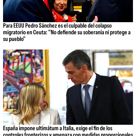
Para EEUU Pedro Sánchez es el culpable del colapso
migratorio en Ceuta: "No defiende su soberanía ni protege a
su pueblo"
España impone ultimátum a Italia, exige el fin de los
controles fronterizos y amenaza con medidas proporcionales