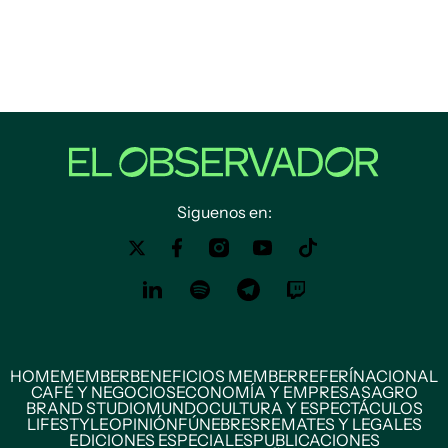
Siguenos en:
HOME
MEMBER
BENEFICIOS MEMBER
REFERÍ
NACIONAL
CAFÉ Y NEGOCIOS
ECONOMÍA Y EMPRESAS
AGRO
BRAND STUDIO
MUNDO
CULTURA Y ESPECTÁCULOS
LIFESTYLE
OPINIÓN
FÚNEBRES
REMATES Y LEGALES
EDICIONES ESPECIALES
PUBLICACIONES