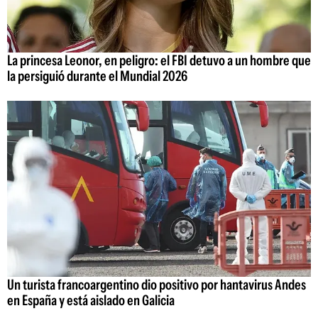
La princesa Leonor, en peligro: el FBI detuvo a un hombre que
la persiguió durante el Mundial 2026
Un turista francoargentino dio positivo por hantavirus Andes
en España y está aislado en Galicia