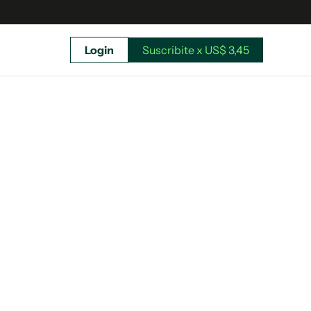
Login
Suscribite x US$ 3,45
uscríbete ahora a El Observador y elegí hasta
donde llegar.
Suscribite x US$ 3,45