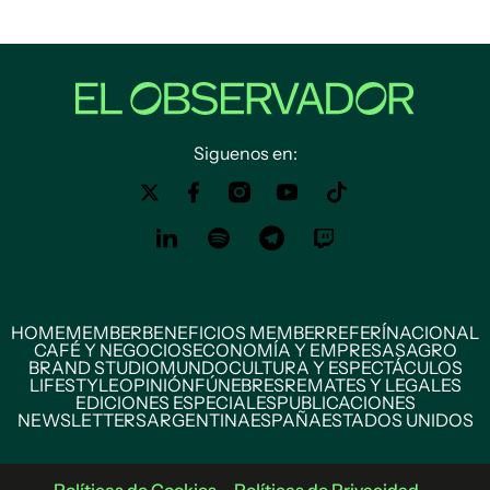
Siguenos en:
HOME
MEMBER
BENEFICIOS MEMBER
REFERÍ
NACIONAL
CAFÉ Y NEGOCIOS
ECONOMÍA Y EMPRESAS
AGRO
BRAND STUDIO
MUNDO
CULTURA Y ESPECTÁCULOS
LIFESTYLE
OPINIÓN
FÚNEBRES
REMATES Y LEGALES
EDICIONES ESPECIALES
PUBLICACIONES
NEWSLETTERS
ARGENTINA
ESPAÑA
ESTADOS UNIDOS