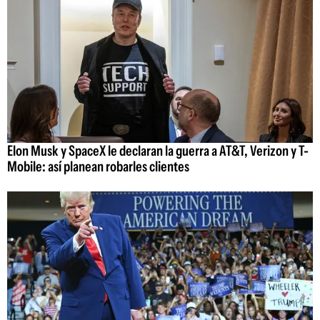
Elon Musk y SpaceX le declaran la guerra a AT&T, Verizon y T-
Mobile: así planean robarles clientes