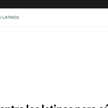
/ LATINOS
 Latina
S
es
y
ina