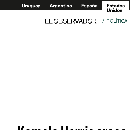
Uruguay
Argentina
España
Estados
Unidos
/
POLÍTICA
Home
América
Política
Deport
Economía
Urugua
Sociedad
Argent
Inmigración
España