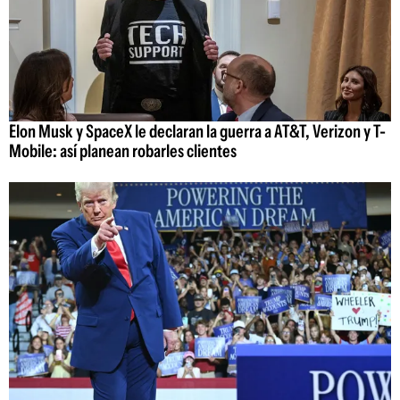
Elon Musk y SpaceX le declaran la guerra a AT&T, Verizon y T-
Mobile: así planean robarles clientes