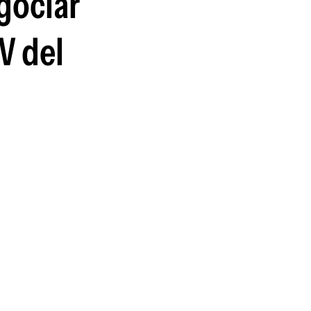
gociar
guenos en:
V del