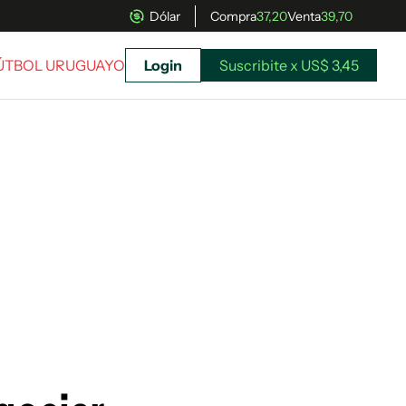
Dólar
Compra
37,20
Venta
39,70
FÚTBOL URUGUAYO
Login
Suscribite x US$ 3,45
uscríbete ahora a El Observador y elegí hasta
donde llegar.
Suscribite x US$ 3,45