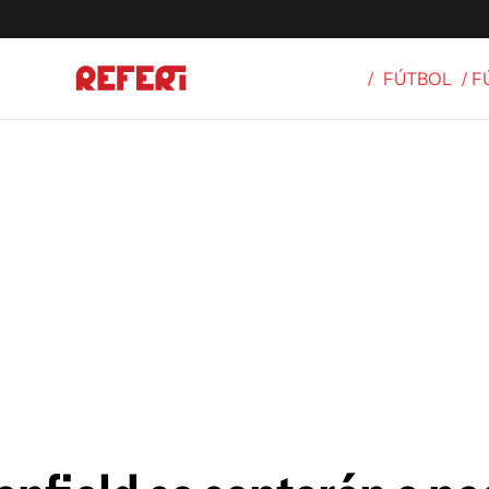
/
FÚTBOL
/ 
Olímpicos
S
tbol
g
ortivo