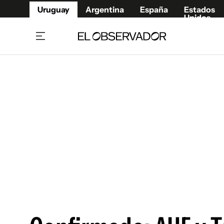
Uruguay
Argentina
España
Estados
Unidos
Home
Juegos 
Referí
Rugby
Fútbol
Básque
Mundial 2026
Tenis
Resultados Deportivos
Runnin
Fútbol internacional
Polidep
Copa Libertadores
Motor