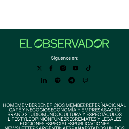
Siguenos en:
HOME
MEMBER
BENEFICIOS MEMBER
REFERÍ
NACIONAL
CAFÉ Y NEGOCIOS
ECONOMÍA Y EMPRESAS
AGRO
BRAND STUDIO
MUNDO
CULTURA Y ESPECTÁCULOS
LIFESTYLE
OPINIÓN
FÚNEBRES
REMATES Y LEGALES
EDICIONES ESPECIALES
PUBLICACIONES
NEWSLETTERS
ARGENTINA
ESPAÑA
ESTADOS UNIDOS