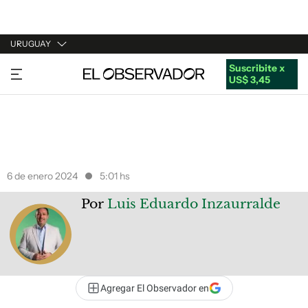
URUGUAY
Suscribite x
URUGUAY
US$ 3,45
ARGENTINA
ESPAÑA
ESTADOS UNIDOS
6 de enero 2024
5:01 hs
Por
Luis Eduardo Inzaurralde
Agregar El Observador en