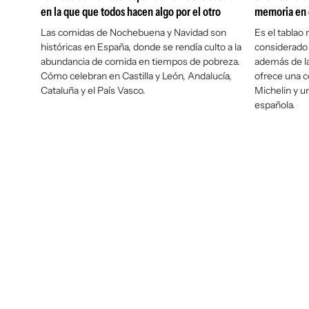
en la que que todos hacen algo por el otro
memoria en e
Las comidas de Nochebuena y Navidad son
Es el tablao
históricas en España, donde se rendía culto a la
considerado 
abundancia de comida en tiempos de pobreza.
además de la
Cómo celebran en Castilla y León, Andalucía,
ofrece una co
Cataluña y el País Vasco.
Michelin y u
española.