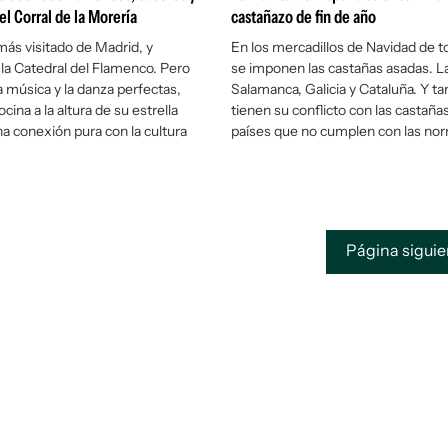
l Corral de la Morería
castañazo de fin de año
 más visitado de Madrid, y
En los mercadillos de Navidad de t
la Catedral del Flamenco. Pero
se imponen las castañas asadas. L
 música y la danza perfectas,
Salamanca, Galicia y Cataluña. Y t
cina a la altura de su estrella
tienen su conflicto con las castaña
na conexión pura con la cultura
países que no cumplen con las no
Página sigui