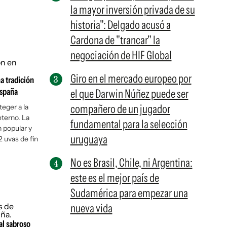
la mayor inversión privada de su
historia": Delgado acusó a
Cardona de "trancar" la
negociación de HIF Global
Giro en el mercado europeo por
na tradición
España
el que Darwin Núñez puede ser
compañero de un jugador
eger a la
 eterno. La
fundamental para la selección
n popular y
uruguaya
12 uvas de fin
No es Brasil, Chile, ni Argentina:
este es el mejor país de
Sudamérica para empezar una
nueva vida
al sabroso