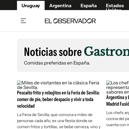
Uruguay
Argentina
España
Estados
Unidos
Home
Lifestyl
Member
Opinió
Noticias sobre
Gastro
Beneficios Member
Fúnebr
Referí
Remates
8°C
Comidas preferidas en España.
Domingo:
Ahora en:
Montevideo
Nacional
Mín
9°
Máx
11°
Edicion
Nubes
Café y Negocios
Publica
Economía y Empresas
Newslet
Pescaíto frito y rebujitos en la Feria de Sevilla:
Agro
Argent
Argentina y 
comer de pie, beber despacio y vivir a toda
Madrid Fusió
velocidad
Brand Studio
España
Los chefs ar
Mundo
Estados
La Feria de Sevilla, que convoca a miles de
cocina del pa
personas cada año, es una fiesta donde se
Cultura y Espectáculos
cuenta con 
comen fritos y tortillas, se bebe cerveza, vino y