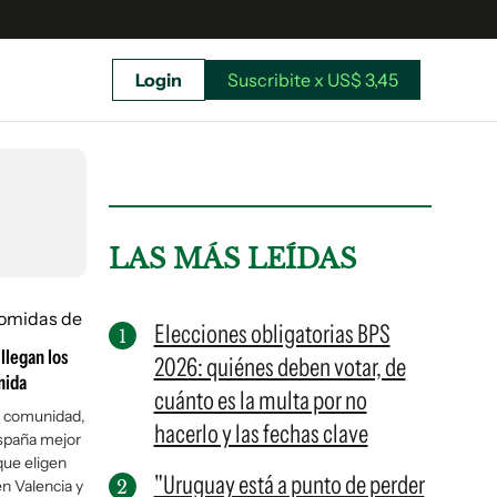
Login
Suscribite x US$ 3,45
uscríbete ahora a El Observador y elegí hasta
donde llegar.
LAS MÁS LEÍDAS
Elecciones obligatorias BPS
 llegan los
2026: quiénes deben votar, de
mida
cuánto es la multa por no
la comunidad,
hacerlo y las fechas clave
España mejor
que eligen
"Uruguay está a punto de perder
Suscribite x US$ 3,45
en Valencia y