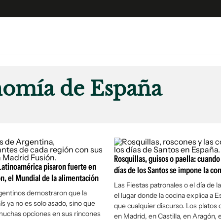
e
S
n
nomía de España
es
Siguenos en:
 y Legales
es especiales
ciones
ters
Rosquillas, guisos o paella: cuando
ina
Latinoamérica pisaron fuerte en
días de los Santos se impone la co
n, el Mundial de la alimentación
Las Fiestas patronales o el día de 
gentinos demostraron que la
el lugar donde la cocina explica a 
 Unidos
ís ya no es solo asado, sino que
que cualquier discurso. Los platos 
muchas opciones en sus rincones
en Madrid, en Castilla, en Aragón, 