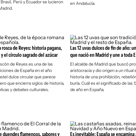
 Brasil, Perú y Ecuador se lucieron
en Andalucía.
Madrid.
a rosca de Reyes: historia pagana,
Las 12 uvas dulces de fin de año: u
o y el círculo sagrado del azúcar
que nació en Madrid y une a toda 
oscón de Reyes es una de las
El alcalde de Madrid que buscó prot
iciones de España en el año
aristocracia y dio origen a un ritual
stel dulce circular que parece
historia de una prohibición, rebelió
ero que encierra siglos de historia,
burla. Cuál es el significado de las 
licas y debates culturales.
de año en España.
e duendes flamencos, sabores y
Es inevitable: España se encamina 