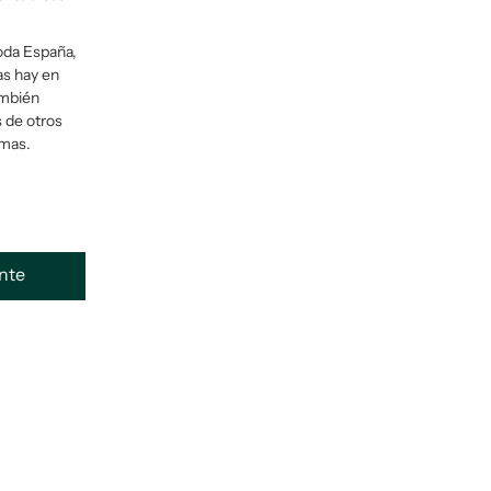
oda España,
as hay en
ambién
s de otros
rmas.
ente