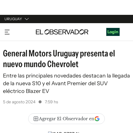
URUGUAY
URUGUAY
Login
ARGENTINA
General Motors Uruguay presenta el
ESPAÑA
nuevo mundo Chevrolet
ESTADOS UNIDOS
Entre las principales novedades destacan la llegada
de la nueva S10 y el Avant Premier del SUV
eléctrico Blazer EV
5 de agosto 2024
7:59 hs
Agregar El Observador en