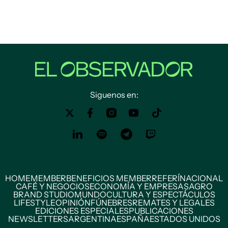
Siguenos en:
HOME
MEMBER
BENEFICIOS MEMBER
REFERÍ
NACIONAL
CAFÉ Y NEGOCIOS
ECONOMÍA Y EMPRESAS
AGRO
BRAND STUDIO
MUNDO
CULTURA Y ESPECTÁCULOS
LIFESTYLE
OPINIÓN
FÚNEBRES
REMATES Y LEGALES
EDICIONES ESPECIALES
PUBLICACIONES
NEWSLETTERS
ARGENTINA
ESPAÑA
ESTADOS UNIDOS