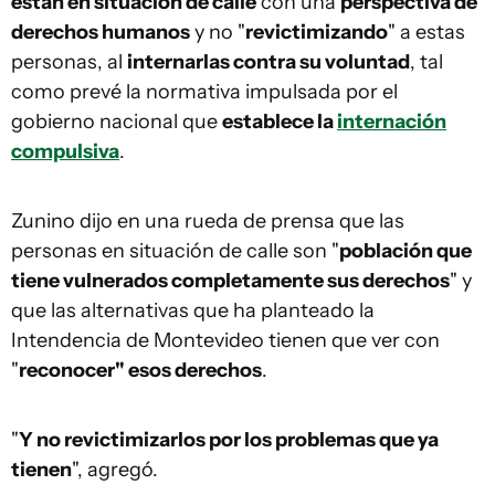
están en situación de calle
con una
perspectiva de
derechos humanos
y no "
revictimizando
" a estas
personas, al
internarlas contra su voluntad
, tal
como prevé la normativa impulsada por el
gobierno nacional que
establece la
internación
compulsiva
.
Zunino dijo en una rueda de prensa que las
personas en situación de calle son "
población que
tiene vulnerados completamente sus derechos
" y
que las alternativas que ha planteado la
Intendencia de Montevideo tienen que ver con
"
reconocer" esos derechos
.
"
Y no revictimizarlos por los problemas que ya
tienen
", agregó.