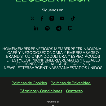
Siguenos en:
HOME
MEMBER
BENEFICIOS MEMBER
REFERÍ
NACIONAL
CAFÉ Y NEGOCIOS
ECONOMÍA Y EMPRESAS
AGRO
BRAND STUDIO
MUNDO
CULTURA Y ESPECTÁCULOS
LIFESTYLE
OPINIÓN
FÚNEBRES
REMATES Y LEGALES
EDICIONES ESPECIALES
PUBLICACIONES
NEWSLETTERS
ARGENTINA
ESPAÑA
ESTADOS UNIDOS
Políticas de Cookies
Políticas de Privacidad
Términos y Condiciones
Contacto