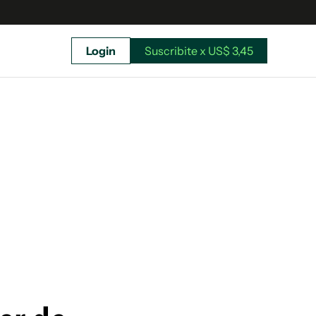
Login
Suscribite x US$ 3,45
uscríbete ahora a El Observador y elegí hasta
donde llegar.
Suscribite x US$ 3,45