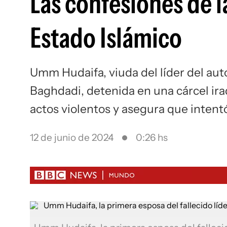
Las confesiones de l
Estado Islámico
Umm Hudaifa, viuda del líder del au
Baghdadi, detenida en una cárcel ira
actos violentos y asegura que intent
12 de junio de 2024
0:26 hs