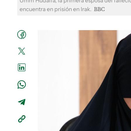
Umm Hudaifa, la primera esposa del fallecid
encuentra en prisión en Irak.
BBC