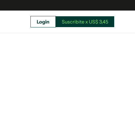
Login
Suscribite x US$ 3,45
uscríbete ahora a El Observador y elegí hasta
donde llegar.
Suscribite x US$ 3,45