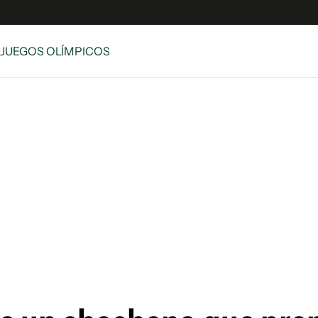
 JUEGOS OLÍMPICOS
e
S
n
es
Siguenos en:
 y Legales
es especiales
ciones
ters
ina
 Unidos