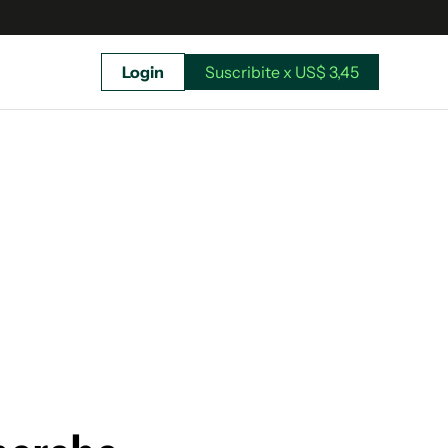
Login
Suscribite x US$ 3,45
uscríbete ahora a El Observador y elegí hasta
donde llegar.
Suscribite x US$ 3,45