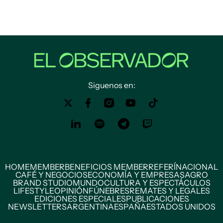
Siguenos en:
HOME
MEMBER
BENEFICIOS MEMBER
REFERÍ
NACIONAL
CAFÉ Y NEGOCIOS
ECONOMÍA Y EMPRESAS
AGRO
BRAND STUDIO
MUNDO
CULTURA Y ESPECTÁCULOS
LIFESTYLE
OPINIÓN
FÚNEBRES
REMATES Y LEGALES
EDICIONES ESPECIALES
PUBLICACIONES
NEWSLETTERS
ARGENTINA
ESPAÑA
ESTADOS UNIDOS