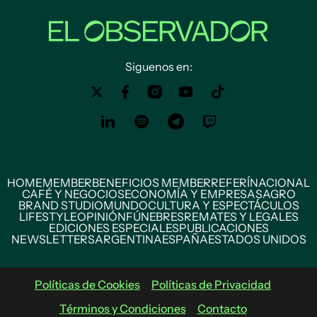
Siguenos en:
HOME
MEMBER
BENEFICIOS MEMBER
REFERÍ
NACIONAL
CAFÉ Y NEGOCIOS
ECONOMÍA Y EMPRESAS
AGRO
BRAND STUDIO
MUNDO
CULTURA Y ESPECTÁCULOS
LIFESTYLE
OPINIÓN
FÚNEBRES
REMATES Y LEGALES
EDICIONES ESPECIALES
PUBLICACIONES
NEWSLETTERS
ARGENTINA
ESPAÑA
ESTADOS UNIDOS
Políticas de Cookies
Políticas de Privacidad
Términos y Condiciones
Contacto