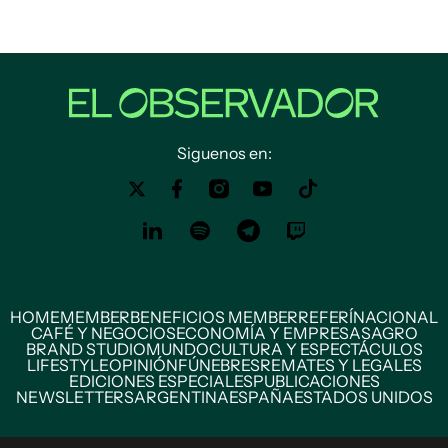
Siguenos en:
HOME
MEMBER
BENEFICIOS MEMBER
REFERÍ
NACIONAL
CAFÉ Y NEGOCIOS
ECONOMÍA Y EMPRESAS
AGRO
BRAND STUDIO
MUNDO
CULTURA Y ESPECTÁCULOS
LIFESTYLE
OPINIÓN
FÚNEBRES
REMATES Y LEGALES
EDICIONES ESPECIALES
PUBLICACIONES
NEWSLETTERS
ARGENTINA
ESPAÑA
ESTADOS UNIDOS