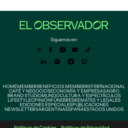
Siguenos en:
HOME
MEMBER
BENEFICIOS MEMBER
REFERÍ
NACIONAL
CAFÉ Y NEGOCIOS
ECONOMÍA Y EMPRESAS
AGRO
BRAND STUDIO
MUNDO
CULTURA Y ESPECTÁCULOS
LIFESTYLE
OPINIÓN
FÚNEBRES
REMATES Y LEGALES
EDICIONES ESPECIALES
PUBLICACIONES
NEWSLETTERS
ARGENTINA
ESPAÑA
ESTADOS UNIDOS
Políticas de Cookies
Políticas de Privacidad