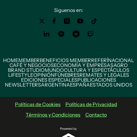
Siguenos en:
HOME
MEMBER
BENEFICIOS MEMBER
REFERÍ
NACIONAL
CAFÉ Y NEGOCIOS
ECONOMÍA Y EMPRESAS
AGRO
BRAND STUDIO
MUNDO
CULTURA Y ESPECTÁCULOS
LIFESTYLE
OPINIÓN
FÚNEBRES
REMATES Y LEGALES
EDICIONES ESPECIALES
PUBLICACIONES
NEWSLETTERS
ARGENTINA
ESPAÑA
ESTADOS UNIDOS
Políticas de Cookies
Políticas de Privacidad
Términos y Condiciones
Contacto