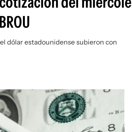
 cotización del miércole
 BROU
 del dólar estadounidense subieron con