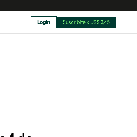
Login
Suscribite x US$ 3,45
uscríbete ahora a El Observador y elegí hasta
donde llegar.
Suscribite x US$ 3,45