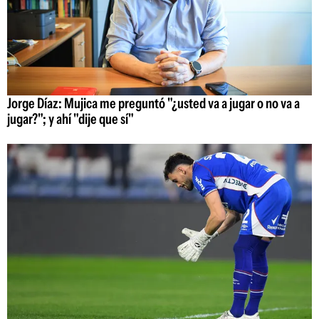
Jorge Díaz: Mujica me preguntó "¿usted va a jugar o no va a
jugar?"; y ahí "dije que sí"