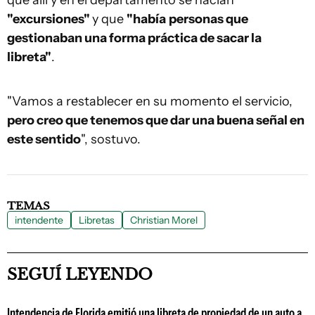
que allí y en el departamento se hacían
"excursiones"
y que
"había
personas que
gestionaban una forma práctica de sacar la
libreta"
.
"Vamos a restablecer en su momento el servicio,
pero creo que tenemos que dar una buena señal en
este sentido
", sostuvo.
TEMAS
intendente
Libretas
Christian Morel
SEGUÍ LEYENDO
Intendencia de Florida emitió una libreta de propiedad de un auto a