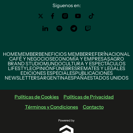
Siguenos en:
HOME
MEMBER
BENEFICIOS MEMBER
REFERÍ
NACIONAL
CAFÉ Y NEGOCIOS
ECONOMÍA Y EMPRESAS
AGRO
BRAND STUDIO
MUNDO
CULTURA Y ESPECTÁCULOS
LIFESTYLE
OPINIÓN
FÚNEBRES
REMATES Y LEGALES
EDICIONES ESPECIALES
PUBLICACIONES
NEWSLETTERS
ARGENTINA
ESPAÑA
ESTADOS UNIDOS
Políticas de Cookies
Políticas de Privacidad
Términos y Condiciones
Contacto