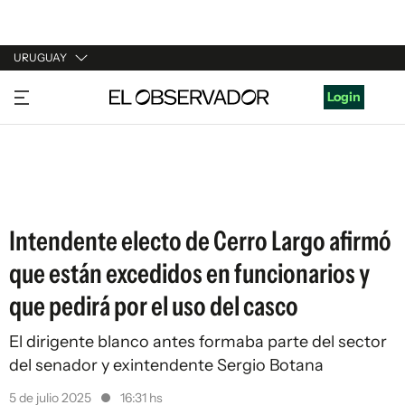
URUGUAY
URUGUAY
Login
ARGENTINA
ESPAÑA
ESTADOS UNIDOS
Intendente electo de Cerro Largo afirmó
que están excedidos en funcionarios y
que pedirá por el uso del casco
El dirigente blanco antes formaba parte del sector
del senador y exintendente Sergio Botana
5 de julio 2025
16:31 hs