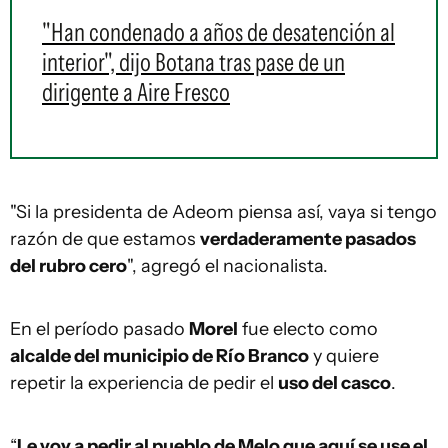
"Han condenado a años de desatención al
interior", dijo Botana tras pase de un
dirigente a Aire Fresco
"Si la presidenta de Adeom piensa así, vaya si tengo
razón de que estamos
verdaderamente pasados
del rubro cero
", agregó el nacionalista.
En el período pasado
Morel
fue electo como
alcalde del municipio de Río Branco
y quiere
repetir la experiencia de pedir el
uso del casco
.
“
Le voy a pedir al pueblo de Melo que aquí se use el