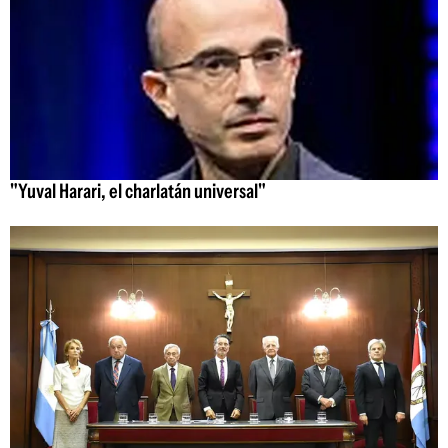
"Yuval Harari, el charlatán universal"