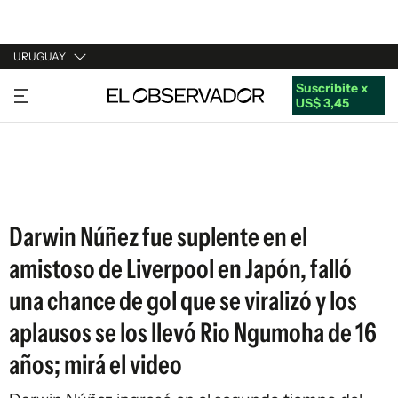
URUGUAY
Suscribite x
URUGUAY
US$ 3,45
ARGENTINA
ESPAÑA
ESTADOS UNIDOS
Darwin Núñez fue suplente en el
amistoso de Liverpool en Japón, falló
una chance de gol que se viralizó y los
aplausos se los llevó Rio Ngumoha de 16
años; mirá el video