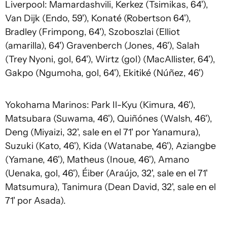
Liverpool: Mamardashvili, Kerkez (Tsimikas, 64'),
Van Dijk (Endo, 59'), Konaté (Robertson 64'),
Bradley (Frimpong, 64'), Szoboszlai (Elliot
(amarilla), 64') Gravenberch (Jones, 46'), Salah
(Trey Nyoni, gol, 64'), Wirtz (gol) (MacAllister, 64'),
Gakpo (Ngumoha, gol, 64'), Ekitiké (Núñez, 46')
Yokohama Marinos: Park Il-Kyu (Kimura, 46'),
Matsubara (Suwama, 46'), Quiñónes (Walsh, 46'),
Deng (Miyaizi, 32', sale en el 71' por Yanamura),
Suzuki (Kato, 46'), Kida (Watanabe, 46'), Aziangbe
(Yamane, 46'), Matheus (Inoue, 46'), Amano
(Uenaka, gol, 46'), Éiber (Araújo, 32', sale en el 71'
Matsumura), Tanimura (Dean David, 32', sale en el
71' por Asada).