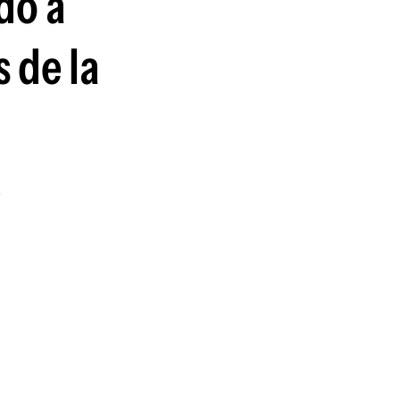
do a
 de la
,