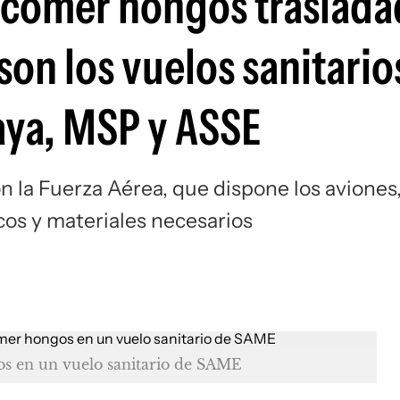
 comer hongos traslada
on los vuelos sanitarios
aya, MSP y ASSE
n la Fuerza Aérea, que dispone los aviones
os y materiales necesarios
os en un vuelo sanitario de SAME