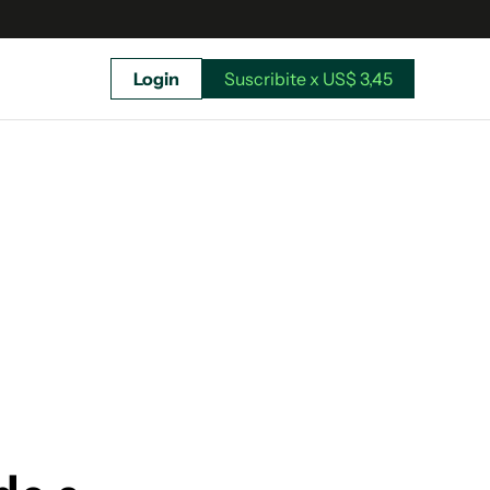
Login
Suscribite x US$ 3,45
uscríbete ahora a El Observador y elegí hasta
donde llegar.
Suscribite x US$ 3,45