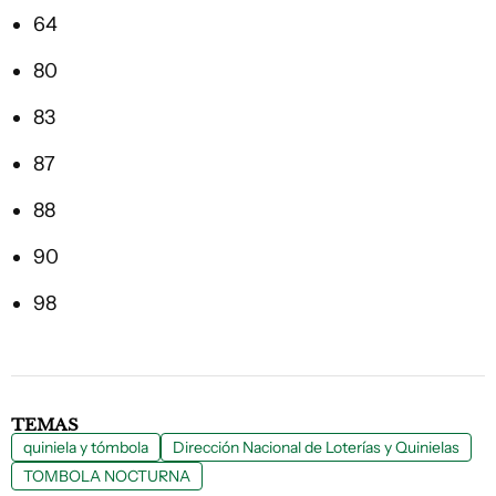
64
80
83
87
88
90
98
TEMAS
quiniela y tómbola
Dirección Nacional de Loterías y Quinielas
TOMBOLA NOCTURNA