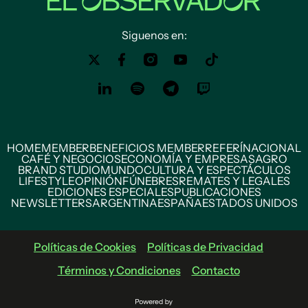
Siguenos en:
HOME
MEMBER
BENEFICIOS MEMBER
REFERÍ
NACIONAL
CAFÉ Y NEGOCIOS
ECONOMÍA Y EMPRESAS
AGRO
BRAND STUDIO
MUNDO
CULTURA Y ESPECTÁCULOS
LIFESTYLE
OPINIÓN
FÚNEBRES
REMATES Y LEGALES
EDICIONES ESPECIALES
PUBLICACIONES
NEWSLETTERS
ARGENTINA
ESPAÑA
ESTADOS UNIDOS
Políticas de Cookies
Políticas de Privacidad
Términos y Condiciones
Contacto