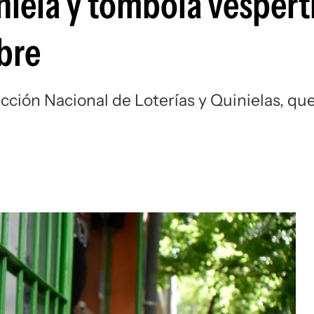
niela y tómbola vespert
bre
ección Nacional de Loterías y Quinielas, qu