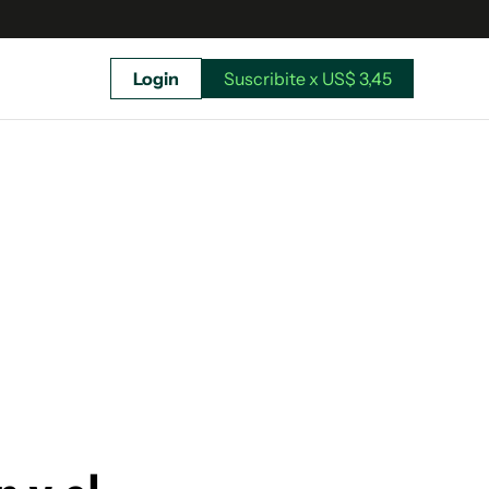
Login
Suscribite x US$ 3,45
uscríbete ahora a El Observador y elegí hasta
donde llegar.
Suscribite x US$ 3,45