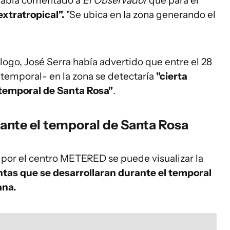
 había comentado a
El Observador
que para el
xtratropical".
"Se ubica en la zona generando el
ogo, José Serra había advertido que entre el 28
l temporal- en la zona se detectaría
"cierta
temporal de Santa Rosa"
.
urante el temporal de Santa Rosa
por el centro METERED se puede visualizar la
tas que se desarrollaran durante el temporal
ana.