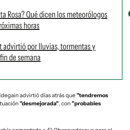
nta Rosa? Qué dicen los meteorólogos
próximas horas
advirtió por lluvias, tormentas y
 fin de semana
idegain advirtió días atrás que
"tendremos
ituación
"desmejorada"
, con
"probables