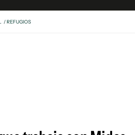
L
/ REFUGIOS
e
S
n
es
Siguenos en:
 y Legales
es especiales
ciones
ters
ina
 Unidos