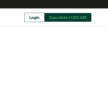
Login
Suscribite x US$ 3,45
uscríbete ahora a El Observador y elegí hasta
donde llegar.
Suscribite x US$ 3,45