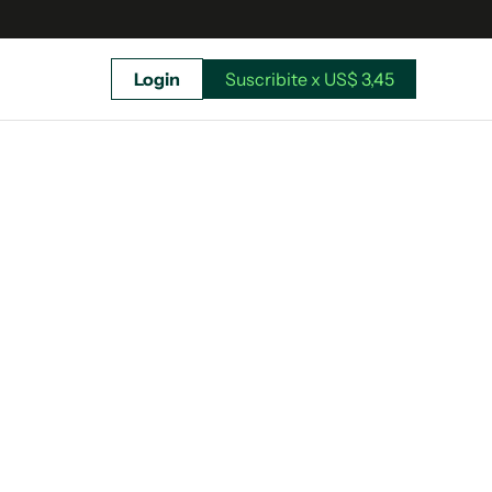
Login
Suscribite x US$ 3,45
uscríbete ahora a El Observador y elegí hasta
donde llegar.
Suscribite x US$ 3,45