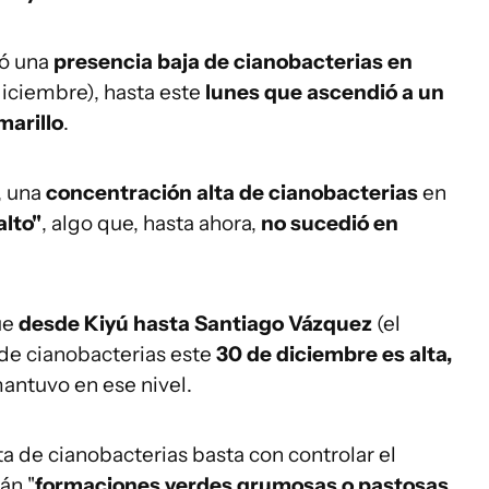
ró una
presencia baja de cianobacterias en
 diciembre), hasta este
lunes que ascendió a un
marillo
.
, una
concentración alta de cianobacterias
en
alto"
, algo que, hasta ahora,
no sucedió en
ue
desde Kiyú hasta Santiago Vázquez
(el
 de cianobacterias este
30 de diciembre es alta,
antuvo en ese nivel.
a de cianobacterias basta con controlar el
án "
formaciones verdes grumosas o pastosas