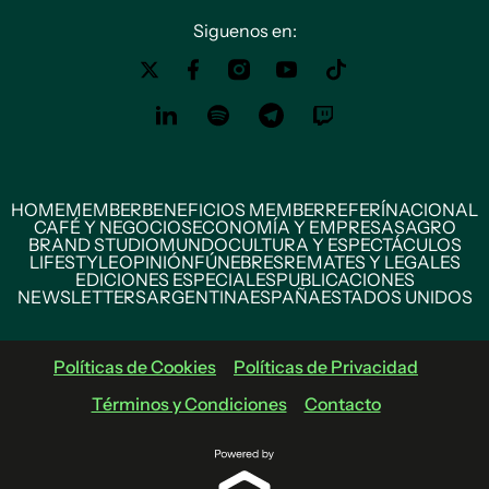
Siguenos en:
HOME
MEMBER
BENEFICIOS MEMBER
REFERÍ
NACIONAL
CAFÉ Y NEGOCIOS
ECONOMÍA Y EMPRESAS
AGRO
BRAND STUDIO
MUNDO
CULTURA Y ESPECTÁCULOS
LIFESTYLE
OPINIÓN
FÚNEBRES
REMATES Y LEGALES
EDICIONES ESPECIALES
PUBLICACIONES
NEWSLETTERS
ARGENTINA
ESPAÑA
ESTADOS UNIDOS
Políticas de Cookies
Políticas de Privacidad
Términos y Condiciones
Contacto