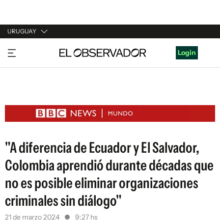
URUGUAY
URUGUAY
Login
ARGENTINA
ESPAÑA
ESTADOS UNIDOS
"A diferencia de Ecuador y El Salvador,
Colombia aprendió durante décadas que
no es posible eliminar organizaciones
criminales sin diálogo"
21 de marzo 2024
9:27 hs