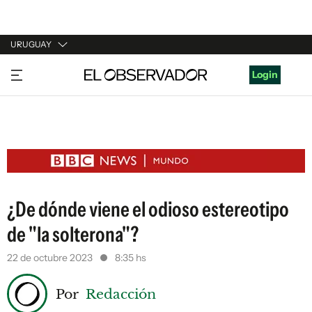
URUGUAY
URUGUAY
Login
ARGENTINA
ESPAÑA
ESTADOS UNIDOS
¿De dónde viene el odioso estereotipo
de "la solterona"?
22 de octubre 2023
8:35 hs
Por
Redacción