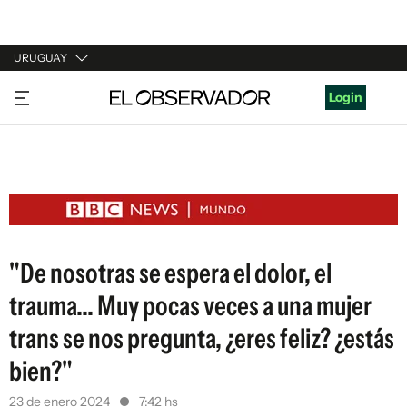
URUGUAY
URUGUAY
Login
ARGENTINA
ESPAÑA
ESTADOS UNIDOS
"De nosotras se espera el dolor, el
trauma... Muy pocas veces a una mujer
trans se nos pregunta, ¿eres feliz? ¿estás
bien?"
23 de enero 2024
7:42 hs