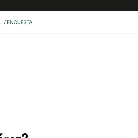
L
/ ENCUESTA
e
S
n
es
Siguenos en:
 y Legales
es especiales
ciones
ters
ina
 Unidos