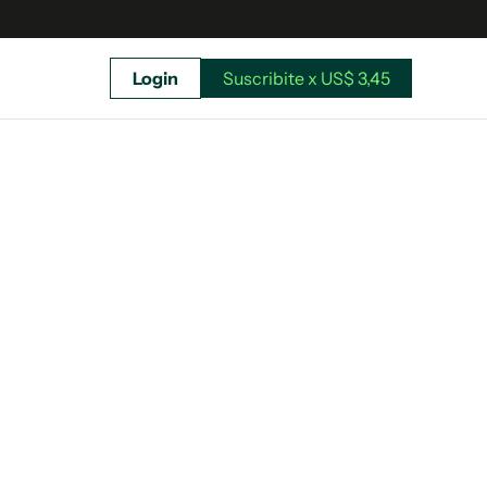
Login
Suscribite x US$ 3,45
uscríbete ahora a El Observador y elegí hasta
donde llegar.
Suscribite x US$ 3,45