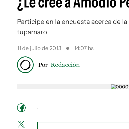
¿Le cree a Amodio P
Participe en la encuesta acerca de la 
tupamaro
11 de julio de 2013
14:07 hs
Por
Redacción
.