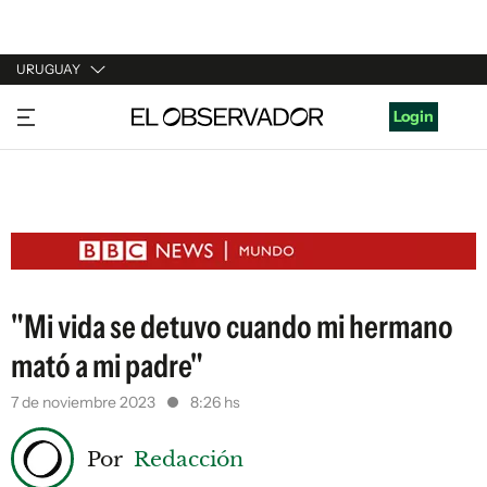
URUGUAY
URUGUAY
Login
ARGENTINA
ESPAÑA
ESTADOS UNIDOS
"Mi vida se detuvo cuando mi hermano
mató a mi padre"
7 de noviembre 2023
8:26 hs
Por
Redacción