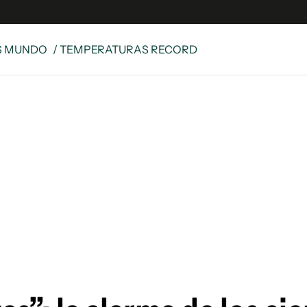
S MUNDO
/ TEMPERATURAS RECORD
e
S
n
es
Siguenos en:
 y Legales
es especiales
ciones
ters
ina
 Unidos