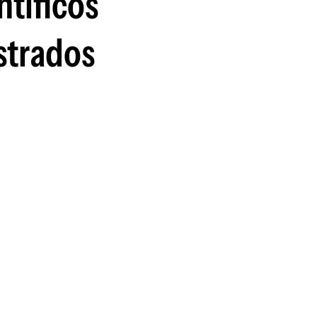
ntíficos
strados