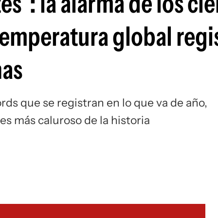
s”: la alarma de los cie
temperatura global regi
nas
ords que se registran en lo que va de año,
mes más caluroso de la historia