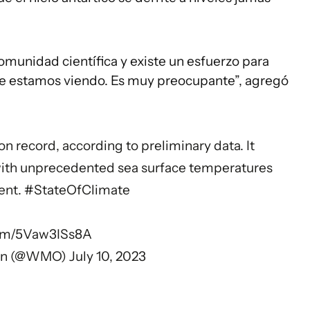
munidad científica y existe un esfuerzo para
ue estamos viendo. Es muy preocupante”, agregó
n record, according to preliminary data. It
 with unprecedented sea surface temperatures
ent.
#StateOfClimate
com/5Vaw3ISs8A
tion (@WMO)
July 10, 2023