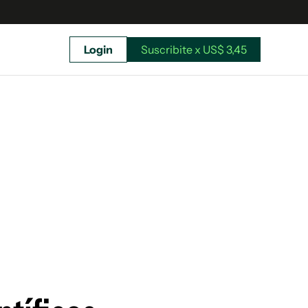
Login
Suscribite x US$ 3,45
uscríbete ahora a El Observador y elegí hasta
donde llegar.
Suscribite x US$ 3,45