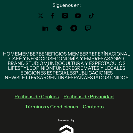
Siguenos en:
HOME
MEMBER
BENEFICIOS MEMBER
REFERÍ
NACIONAL
CAFÉ Y NEGOCIOS
ECONOMÍA Y EMPRESAS
AGRO
BRAND STUDIO
MUNDO
CULTURA Y ESPECTÁCULOS
LIFESTYLE
OPINIÓN
FÚNEBRES
REMATES Y LEGALES
EDICIONES ESPECIALES
PUBLICACIONES
NEWSLETTERS
ARGENTINA
ESPAÑA
ESTADOS UNIDOS
Políticas de Cookies
Políticas de Privacidad
Términos y Condiciones
Contacto