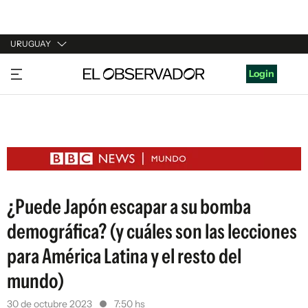
URUGUAY
URUGUAY
Login
ARGENTINA
ESPAÑA
ESTADOS UNIDOS
¿Puede Japón escapar a su bomba
demográfica? (y cuáles son las lecciones
para América Latina y el resto del
mundo)
30 de octubre 2023
7:50 hs