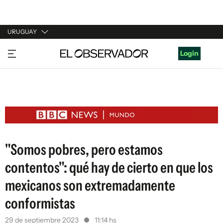
URUGUAY
URUGUAY
Login
ARGENTINA
ESPAÑA
ESTADOS UNIDOS
"Somos pobres, pero estamos
contentos": qué hay de cierto en que los
mexicanos son extremadamente
conformistas
29 de septiembre 2023
11:14 hs