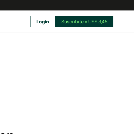
Login
Suscribite x US$ 3,45
uscríbete ahora a El Observador y elegí hasta
donde llegar.
Suscribite x US$ 3,45