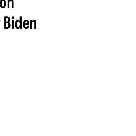
con
y Biden