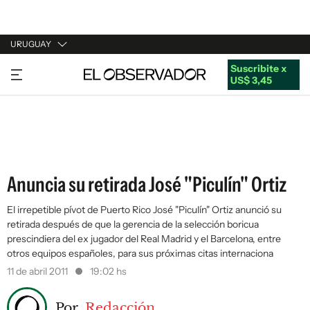
URUGUAY
Suscribite x
URUGUAY
US$ 3,45
ARGENTINA
ESPAÑA
ESTADOS UNIDOS
Anuncia su retirada José "Piculín" Ortiz
El irrepetible pívot de Puerto Rico José "Piculín" Ortiz anunció su
retirada después de que la gerencia de la selección boricua
prescindiera del ex jugador del Real Madrid y el Barcelona, entre
otros equipos españoles, para sus próximas citas internaciona
11 de abril 2011
19:02 hs
Por
Redacción