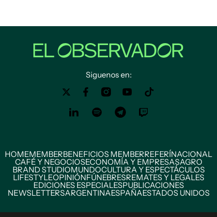
Siguenos en:
HOME
MEMBER
BENEFICIOS MEMBER
REFERÍ
NACIONAL
CAFÉ Y NEGOCIOS
ECONOMÍA Y EMPRESAS
AGRO
BRAND STUDIO
MUNDO
CULTURA Y ESPECTÁCULOS
LIFESTYLE
OPINIÓN
FÚNEBRES
REMATES Y LEGALES
EDICIONES ESPECIALES
PUBLICACIONES
NEWSLETTERS
ARGENTINA
ESPAÑA
ESTADOS UNIDOS