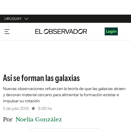
URUGUAY
URUGUAY
Login
ARGENTINA
ESPAÑA
ESTADOS UNIDOS
Así se forman las galaxias
Nuevas observaciones refuerzan la teoría de que las galaxias atraen
y devoran material cercano para alimentar la formación estelar e
impulsar su rotación
5 de julio 2013
5:00 hs
Por
Noelia González