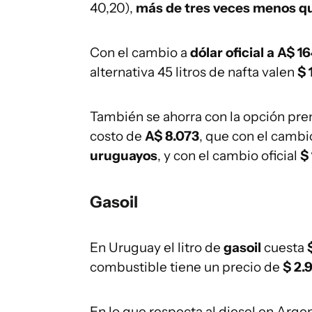
40,20),
más de tres veces menos q
Con el cambio a
dólar oficial a A$ 1
alternativa 45 litros de nafta valen
$ 
También se ahorra con la opción premi
costo de
A$ 8.073
, que con el cambi
uruguayos
, y con el cambio oficial
$ 
Gasoil
En Uruguay el litro de
gasoil
cuesta
combustible tiene un precio de
$ 2.9
En lo que respecta al diesel en Argen