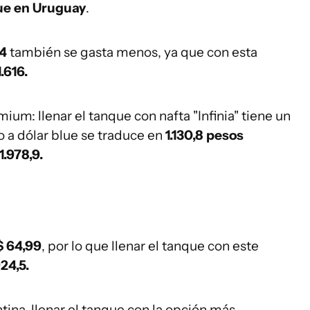
ue en Uruguay
.
64
también se gasta menos, ya que con esta
1.616.
um: llenar el tanque con nafta "Infinia" tiene un
o a dólar blue se traduce en
1.130,8 pesos
1.978,9.
$ 64,99
, por lo que llenar el tanque con este
24,5.
tina, llenar el tanque con la opción más