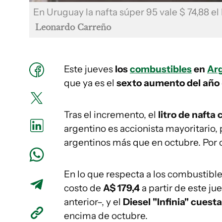
En Uruguay la nafta súper 95 vale $ 74,88 el l
Leonardo Carreño
Este jueves
los
combustibles
en
Ar
que ya es el
sexto aumento del año
Tras el incremento, el
litro de nafta
argentino es accionista mayoritario,
argentinos más que en octubre. Por o
En lo que respecta a los combustibl
costo de
A$ 179,4
a partir de este j
anterior–, y el
Diesel "Infinia" cuest
encima de octubre.