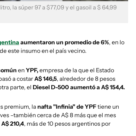
itro, la súper 97 a $77,09 y el gasoil a $ 64,99
gentina
aumentaron un promedio de 6%
, en lo
de este insumo en el país vecino.
 común
en
YPF,
empresa de la que el Estado
 pasó a costar
A$ 146,5
, alrededor de 8 pesos
tra parte, el
Diesel D-500 aumentó a A$ 154,4.
es premium, la
nafta "Infinia" de YPF
tiene un
ueves –también cerca de A$ 8 más que el mes
a A$ 210,4
, más de 10 pesos argentinos por