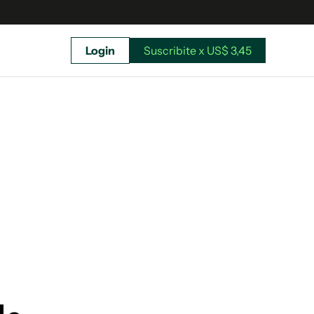
Login
Suscribite x US$ 3,45
uscríbete ahora a El Observador y elegí hasta
donde llegar.
Suscribite x US$ 3,45