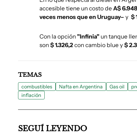
accesible tiene un costo de
A$ 6.94
veces menos que en Uruguay–
y
$ 
Con la opción
"Infinia"
un tanque lle
son
$ 1.326,2
con cambio blue y
$ 2.
TEMAS
combustibles
Nafta en Argentina
Gas oil
pr
inflación
SEGUÍ LEYENDO