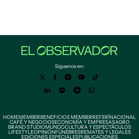
Siguenos en:
HOME
MEMBER
BENEFICIOS MEMBER
REFERÍ
NACIONAL
CAFÉ Y NEGOCIOS
ECONOMÍA Y EMPRESAS
AGRO
BRAND STUDIO
MUNDO
CULTURA Y ESPECTÁCULOS
LIFESTYLE
OPINIÓN
FÚNEBRES
REMATES Y LEGALES
EDICIONES ESPECIALES
PUBLICACIONES