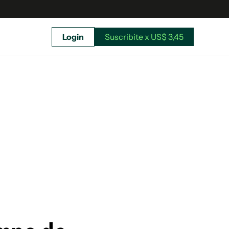
Login
Suscribite x US$ 3,45
uscríbete ahora a El Observador y elegí hasta
donde llegar.
Suscribite x US$ 3,45